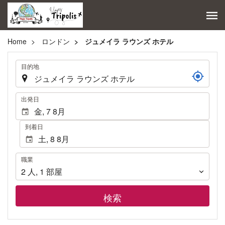
Home
ロンドン
ジュメイラ ラウンズ ホテル
.
目的地
.
出発日
到着日
職
職業
業
2
人
,
1
部屋
検索