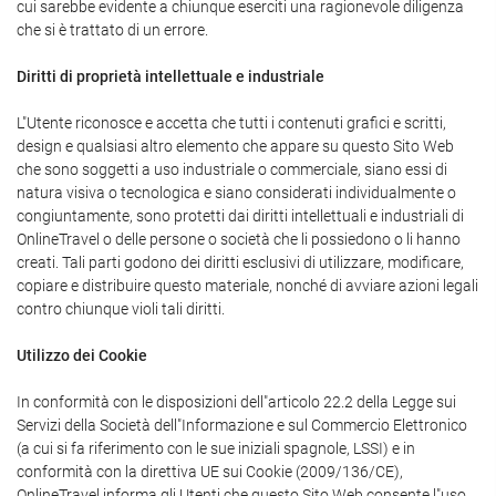
cui sarebbe evidente a chiunque eserciti una ragionevole diligenza
che si è trattato di un errore.
Diritti di proprietà intellettuale e industriale
L"Utente riconosce e accetta che tutti i contenuti grafici e scritti,
design e qualsiasi altro elemento che appare su questo Sito Web
che sono soggetti a uso industriale o commerciale, siano essi di
natura visiva o tecnologica e siano considerati individualmente o
congiuntamente, sono protetti dai diritti intellettuali e industriali di
OnlineTravel o delle persone o società che li possiedono o li hanno
creati. Tali parti godono dei diritti esclusivi di utilizzare, modificare,
copiare e distribuire questo materiale, nonché di avviare azioni legali
contro chiunque violi tali diritti.
Utilizzo dei Cookie
In conformità con le disposizioni dell"articolo 22.2 della Legge sui
Servizi della Società dell"Informazione e sul Commercio Elettronico
(a cui si fa riferimento con le sue iniziali spagnole, LSSI) e in
conformità con la direttiva UE sui Cookie (2009/136/CE),
OnlineTravel informa gli Utenti che questo Sito Web consente l"uso