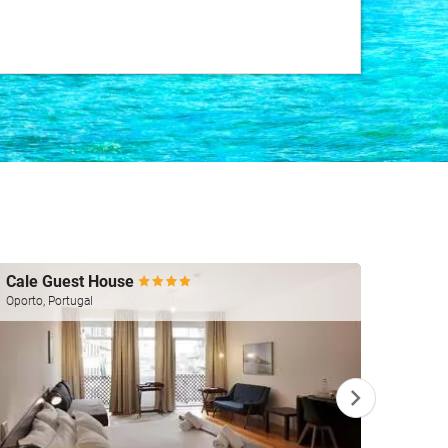
Cale Guest House
Keava
Oporto, Portugal
Dublín, 