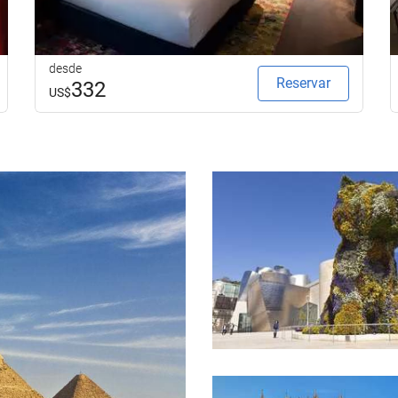
desde
Reservar
332
US$