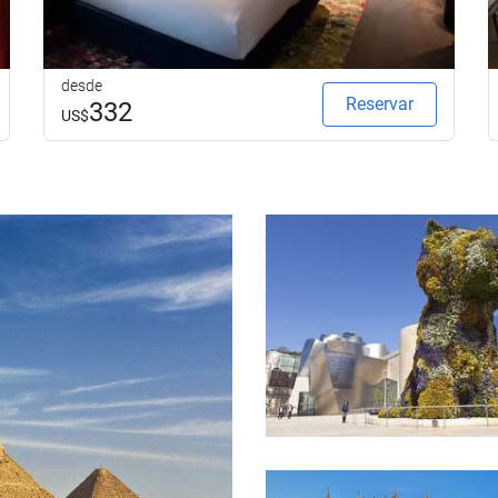
desde
Reservar
332
US$