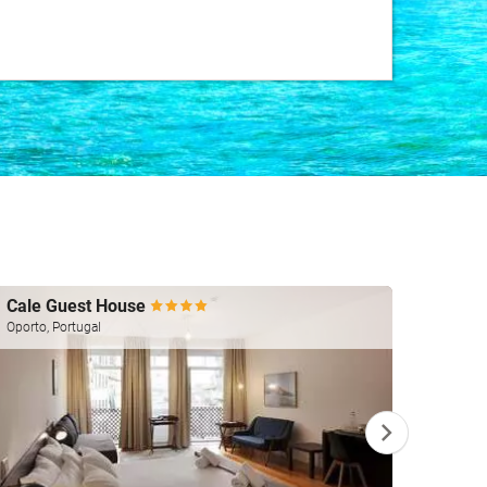
Cale Guest House
Anant
Oporto, Portugal
Dublín, 