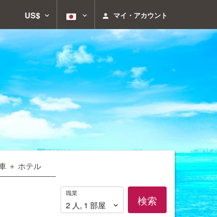
US$
マイ・アカウント
車 ＋ ホテル
職
職業
検索
業
2
人
,
1
部屋