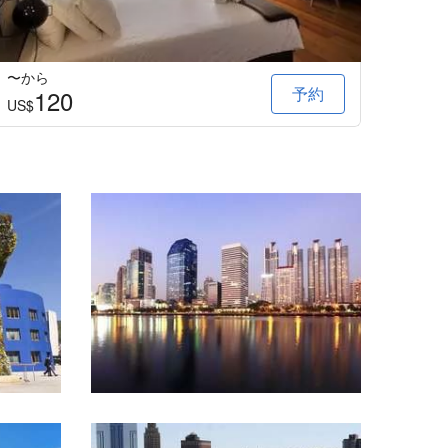
〜から
〜か
予約
120
1
US$
US$