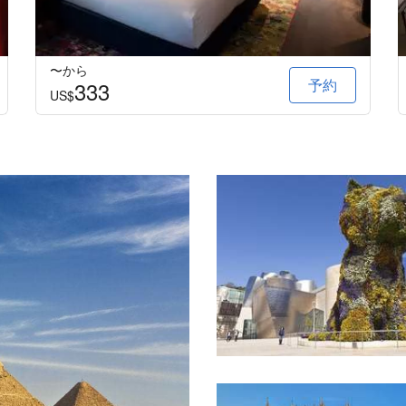
〜から
予約
333
US$