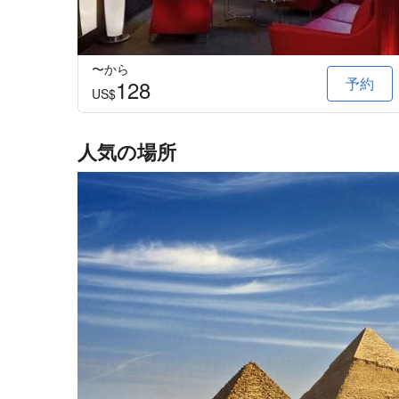
〜から
予約
128
US$
人気の場所