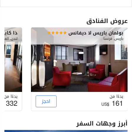
عروض الفنادق
بولمان باريس لا ديفانس
ذا كابيت
باريس, فرنسا
لندن, المملك
بدءًا من
بدءًا من
161
احجز
332
S$
US$
أبرز وجهات السفر