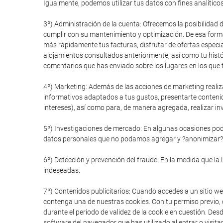
Igualmente, podemos utilizar tus datos con fines analítico
3º) Administración de la cuenta: Ofrecemos la posibilidad 
cumplir con su mantenimiento y optimización. De esa forma
más rápidamente tus facturas, disfrutar de ofertas especial
alojamientos consultados anteriormente, así como tu histór
comentarios que has enviado sobre los lugares en los que t
4º) Marketing: Además de las acciones de marketing realiz
informativos adaptados a tus gustos, presentarte conteni
intereses), así como para, de manera agregada, realizar in
5º) Investigaciones de mercado: En algunas ocasiones pode
datos personales que no podamos agregar y ?anonimizar?
6º) Detección y prevención del fraude: En la medida que la 
indeseadas.
7º) Contenidos publicitarios: Cuando accedes a un sitio we
contenga una de nuestras cookies. Con tu permiso previo, e
durante el periodo de validez de la cookie en cuestión. De
software del navegador que has utilizado al entrar o visitar