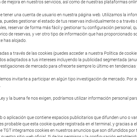
s de mejora en nuestros servicios, así como de nuestras plataformas onlin
de tener una cuenta de usuario en nuestra página web. Utilizamos la inform
, puedes gestionar el estado de tus reservas individualmente o a través
es, reservar de forma más fácil y gestionar tu configuración personal, que 
ico de reservas, y ver otro tipo de información que has proporcionado so
e has alojado.
adas a través de las cookies (puedes acceder a nuestra Política de cooki
dos adaptados a tus intereses incluyendo la publicidad segmentada (anu
vestigaciones de mercado para ofrecerte siempre lo último en tendencias y
mos invitarte a participar en algún tipo investigación de mercado. Por s
.
Ley y la buena fe nos exigen, podríamos utilizar información personal para
b o aplicación que contiene espacios publicitarios que difunden uno o va
s probable que esta cookie quede registrada en el terminal, y gracias a e
sde TGT integramos cookies en nuestros anuncios que son difundidos por t
 nuestro sitio web oficial. Si de los permisos y la configuración establec