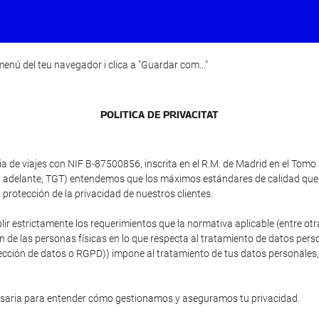
enú del teu navegador i clica a "Guardar com..."
POLI­TICA DE PRIVACITAT
e viajes con NIF B-87500856, inscrita en el R.M. de Madrid en el Tomo 34
(en adelante, TGT) entendemos que los máximos estándares de calidad que
protección de la privacidad de nuestros clientes.
plir estrictamente los requerimientos que la normativa aplicable (entre 
ón de las personas físicas en lo que respecta al tratamiento de datos person
ción de datos o RGPD)) impone al tratamiento de tus datos personales, si
esaria para entender cómo gestionamos y aseguramos tu privacidad.