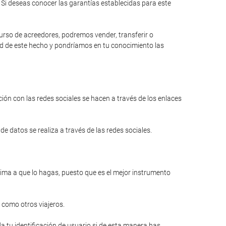
Si deseas conocer las garantías establecidas para este
curso de acreedores, podremos vender, transferir o
dad de este hecho y pondríamos en tu conocimiento las
ión con las redes sociales se hacen a través de los enlaces
e datos se realiza a través de las redes sociales.
anima a que lo hagas, puesto que es el mejor instrumento
 como otros viajeros.
a tu identificación de usuario si de esta manera has