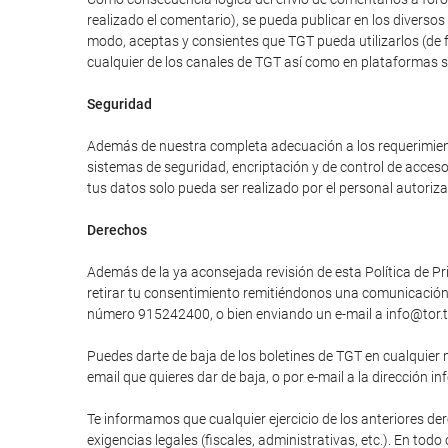
realizado el comentario), se pueda publicar en los divers
modo, aceptas y consientes que TGT pueda utilizarlos (de 
cualquier de los canales de TGT así como en plataformas 
Seguridad
Además de nuestra completa adecuación a los requerimiento
sistemas de seguridad, encriptación y de control de acces
tus datos solo pueda ser realizado por el personal autori
Derechos
Además de la ya aconsejada revisión de esta Política de Pri
retirar tu consentimiento remitiéndonos una comunicación e
número 915242400, o bien enviando un e-mail a info@tor.t
Puedes darte de baja de los boletines de TGT en cualquier 
email que quieres dar de baja, o por e-mail a la dirección in
Te informamos que cualquier ejercicio de los anteriores der
exigencias legales (fiscales, administrativas, etc.). En tod