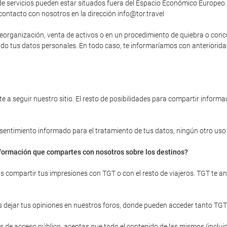
 servicios pueden estar situados fuera del Espacio Económico Europeo. 
contacto con nosotros en la dirección info@tor.travel
, reorganización, venta de activos o en un procedimiento de quiebra o con
yendo tus datos personales. En todo caso, te informaríamos con anteriori
 a seguir nuestro sitio. El resto de posibilidades para compartir informac
onsentimiento informado para el tratamiento de tus datos, ningún otro uso d
información que compartes con nosotros sobre los destinos?
ras compartir tus impresiones con TGT o con el resto de viajeros. TGT te 
 dejar tus opiniones en nuestros foros, donde pueden acceder tanto TGT
 de acceso público, aceptas que todo el contenido de las mismos (incluid