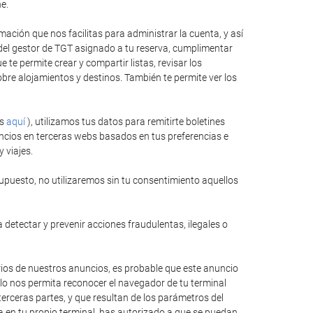
e.
ación que nos facilitas para administrar la cuenta, y así
 del gestor de TGT asignado a tu reserva, cumplimentar
te permite crear y compartir listas, revisar los
bre alojamientos y destinos. También te permite ver los
es
aquí
), utilizamos tus datos para remitirte boletines
ncios en terceras webs basados en tus preferencias e
 viajes.
upuesto, no utilizaremos sin tu consentimiento aquellos
 detectar y prevenir acciones fraudulentas, ilegales o
rios de nuestros anuncios, es probable que este anuncio
llo nos permita reconocer el navegador de tu terminal
erceras partes, y que resultan de los parámetros del
ida en tu propio terminal, has autorizado a que se puedan