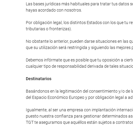
Las bases jurídicas más habituales para tratar tus datos so
hayas acordado con nosotros.
Por obligación legal, los distintos Estados con los que tu 
tributarias o fronterizas).
No obstante lo anterior, pueden darse situaciones en las qu
que su utilización será restringida y siguiendo las mejores 
Debemos infórmate que es posible que tu oposición a cierto
cualquier tipo de responsabilidad derivada de tales situaci
Destinatarios
Basándonos en la legitimación del consentimiento y/o de la
del Espacio Económico Europeo y por obligación legal a ad
Igualmente, al ser una empresa con implantación internac
puesto nuestra confianza para gestionar determinados asunt
TGT te aseguramos que aquéllos están sujetos a contratos 