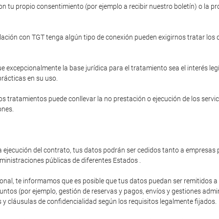
n tu propio consentimiento (por ejemplo a recibir nuestro boletín) o la pr
relación con TGT tenga algún tipo de conexión pueden exigirnos tratar los
e excepcionalmente la base jurídica para el tratamiento sea el interés le
prácticas en su uso.
s tratamientos puede conllevar la no prestación o ejecución de los servi
ones.
 ejecución del contrato, tus datos podrán ser cedidos tanto a empresas p
ministraciones públicas de diferentes Estados .
ional, te informamos que es posible que tus datos puedan ser remitidos 
os (por ejemplo, gestión de reservas y pagos, envíos y gestiones administ
y cláusulas de confidencialidad según los requisitos legalmente fijados.