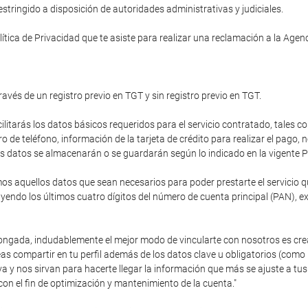
tringido a disposición de autoridades administrativas y judiciales.
ítica de Privacidad que te asiste para realizar una reclamación a la Age
ravés de un registro previo en TGT y sin registro previo en TGT.
cilitarás los datos básicos requeridos para el servicio contratado, tales c
de teléfono, información de la tarjeta de crédito para realizar el pago,
stos datos se almacenarán o se guardarán según lo indicado en la vigente P
 aquellos datos que sean necesarios para poder prestarte el servicio que
endo los últimos cuatro dígitos del número de cuenta principal (PAN), e
olongada, indudablemente el mejor modo de vincularte con nosotros es cre
as compartir en tu perfil además de los datos clave u obligatorios (como
va y nos sirvan para hacerte llegar la información que más se ajuste a 
con el fin de optimización y mantenimiento de la cuenta."