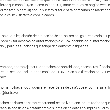
os foros que constituyen la comunidad TGT, tanto en nuestra página web, 
forma total o parcial) según nuestro criterio para campañas de marketing
sociales, newsletters o comunicados.
s que la legislación de protección de datos nos obliga atendiendo al t
o para evitar accesos no autorizados y/o el uso indebido de la informaci
zado y para las funciones que tenga debidamente asignadas.
vacidad, podrás ejercer tus derechos de portabilidad, acceso, rectificació
n tal sentido - adjuntando copia de tu DNI - bien a la dirección de TGT en
ravel
momento haciendo click en el enlace "Darse de baja", que encontrarás al f
fo@tor.travel
echos de datos de carácter personal, se realizará con las limitaciones qu
o caso, la oposición al tratamiento o supresión de datos no implica su elim