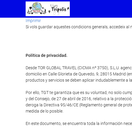
Imprimir
Si vols guardar aquestes condicions generals, accedeix al m
Política de privacidad.
Desde TOR GLOBAL TRAVEL (CICMA nº 3750), S.L.U. agencia d
domicilio en Calle Glorieta de Quevedo, 9, 28015 Madrid 
productos y servicios se deben aplicar indudablemente a la 
Por ello, TGT te garantiza que es su voluntad, no solo cum
y del Consejo, de 27 de abril de 2016, relativo a la protecci
deroga la Directiva 95/46/CE (Reglamento general de protec
medida de lo posible.
En este documento, se encuentra toda la información nec