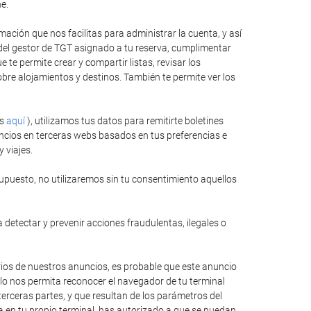
e.
ación que nos facilitas para administrar la cuenta, y así
 del gestor de TGT asignado a tu reserva, cumplimentar
te permite crear y compartir listas, revisar los
bre alojamientos y destinos. También te permite ver los
es
aquí
), utilizamos tus datos para remitirte boletines
ncios en terceras webs basados en tus preferencias e
 viajes.
upuesto, no utilizaremos sin tu consentimiento aquellos
 detectar y prevenir acciones fraudulentas, ilegales o
rios de nuestros anuncios, es probable que este anuncio
llo nos permita reconocer el navegador de tu terminal
erceras partes, y que resultan de los parámetros del
ida en tu propio terminal, has autorizado a que se puedan