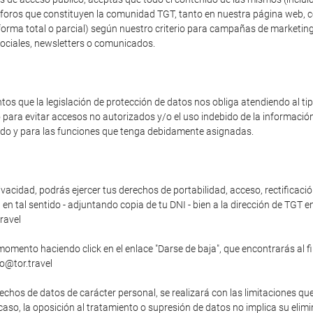
os foros que constituyen la comunidad TGT, tanto en nuestra página web, 
forma total o parcial) según nuestro criterio para campañas de marketing
sociales, newsletters o comunicados.
s que la legislación de protección de datos nos obliga atendiendo al t
o para evitar accesos no autorizados y/o el uso indebido de la informaci
zado y para las funciones que tenga debidamente asignadas.
vacidad, podrás ejercer tus derechos de portabilidad, acceso, rectificació
n tal sentido - adjuntando copia de tu DNI - bien a la dirección de TGT en
ravel
momento haciendo click en el enlace "Darse de baja", que encontrarás al f
fo@tor.travel
echos de datos de carácter personal, se realizará con las limitaciones qu
o caso, la oposición al tratamiento o supresión de datos no implica su elim