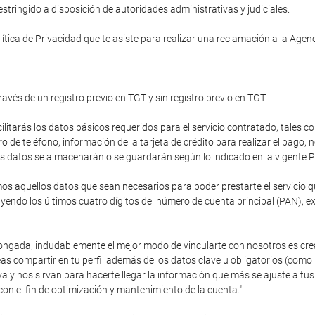
tringido a disposición de autoridades administrativas y judiciales.
ítica de Privacidad que te asiste para realizar una reclamación a la Age
ravés de un registro previo en TGT y sin registro previo en TGT.
cilitarás los datos básicos requeridos para el servicio contratado, tales c
de teléfono, información de la tarjeta de crédito para realizar el pago,
stos datos se almacenarán o se guardarán según lo indicado en la vigente P
 aquellos datos que sean necesarios para poder prestarte el servicio que
endo los últimos cuatro dígitos del número de cuenta principal (PAN), e
olongada, indudablemente el mejor modo de vincularte con nosotros es cre
as compartir en tu perfil además de los datos clave u obligatorios (como
va y nos sirvan para hacerte llegar la información que más se ajuste a 
con el fin de optimización y mantenimiento de la cuenta."