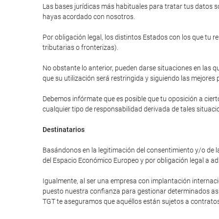
Las bases jurídicas más habituales para tratar tus datos so
hayas acordado con nosotros.
Por obligación legal, los distintos Estados con los que tu 
tributarias o fronterizas).
No obstante lo anterior, pueden darse situaciones en las qu
que su utilización será restringida y siguiendo las mejores 
Debemos infórmate que es posible que tu oposición a cierto
cualquier tipo de responsabilidad derivada de tales situaci
Destinatarios
Basándonos en la legitimación del consentimiento y/o de la
del Espacio Económico Europeo y por obligación legal a ad
Igualmente, al ser una empresa con implantación internac
puesto nuestra confianza para gestionar determinados asunt
TGT te aseguramos que aquéllos están sujetos a contratos 