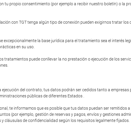
n tu propio consentimiento (por ejemplo a recibir nuestro boletín) o la pr
relación con TGT tenga algún tipo de conexión pueden exigirnos tratar los
e excepcionalmente la base jurídica para el tratamiento sea el interés le
prácticas en su uso.
s tratamientos puede conllevar la no prestación o ejecución de los servi
ones.
 ejecución del contrato, tus datos podrán ser cedidos tanto a empresas p
ministraciones públicas de diferentes Estados .
ional, te informamos que es posible que tus datos puedan ser remitidos 
os (por ejemplo, gestión de reservas y pagos, envíos y gestiones administ
y cláusulas de confidencialidad según los requisitos legalmente fijados.