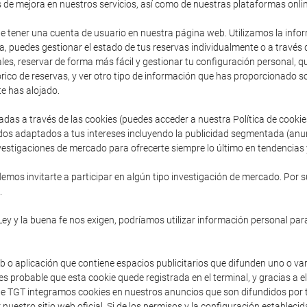
s de mejora en nuestros servicios, así como de nuestras plataformas onlin
de tener una cuenta de usuario en nuestra página web. Utilizamos la inform
, puedes gestionar el estado de tus reservas individualmente o a través
es, reservar de forma más fácil y gestionar tu configuración personal, que 
ico de reservas, y ver otro tipo de información que has proporcionado so
e has alojado.
adas a través de las cookies (puedes acceder a nuestra Política de cooki
dos adaptados a tus intereses incluyendo la publicidad segmentada (anu
vestigaciones de mercado para ofrecerte siempre lo último en tendencias y
mos invitarte a participar en algún tipo investigación de mercado. Por s
.
Ley y la buena fe nos exigen, podríamos utilizar información personal para
b o aplicación que contiene espacios publicitarios que difunden uno o va
s probable que esta cookie quede registrada en el terminal, y gracias a e
sde TGT integramos cookies en nuestros anuncios que son difundidos por t
 nuestro sitio web oficial. Si de los permisos y la configuración establec