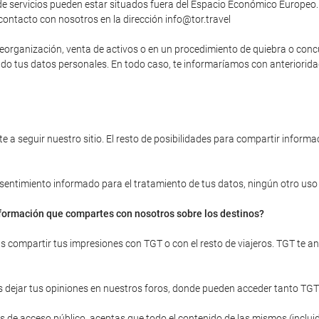
 servicios pueden estar situados fuera del Espacio Económico Europeo. 
contacto con nosotros en la dirección info@tor.travel
, reorganización, venta de activos o en un procedimiento de quiebra o con
yendo tus datos personales. En todo caso, te informaríamos con anteriori
 a seguir nuestro sitio. El resto de posibilidades para compartir informac
onsentimiento informado para el tratamiento de tus datos, ningún otro uso d
información que compartes con nosotros sobre los destinos?
ras compartir tus impresiones con TGT o con el resto de viajeros. TGT te 
 dejar tus opiniones en nuestros foros, donde pueden acceder tanto TGT
 de acceso público, aceptas que todo el contenido de las mismos (incluid