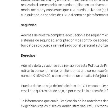
realizado el comentario), se pueda publicar en los divers
modo, aceptas y consientes que TGT pueda utilizarlos (de 
cualquier de los canales de TGT así como en plataformas 
Seguridad
Además de nuestra completa adecuación a los requerimiento
sistemas de seguridad, encriptación y de control de acces
tus datos solo pueda ser realizado por el personal autori
Derechos
Además de la ya aconsejada revisión de esta Política de Pri
retirar tu consentimiento remitiéndonos una comunicación e
número 915242400, o bien enviando un e-mail a info@tor.t
Puedes darte de baja de los boletines de TGT en cualquier 
email que quieres dar de baja, o por e-mail a la dirección in
Te informamos que cualquier ejercicio de los anteriores der
exigencias legales (fiscales, administrativas, etc.). En tod