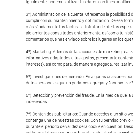
Igualmente, podemos utilizar tus datos con fines analítico
3º) Administración de la cuenta: Ofrecemos la posibilidad 
cumplir con su mantenimiento y optimización. De esa forma
más rápidamente tus facturas, disfrutar de ofertas especial
alojamientos consultados anteriormente, así como tu histór
comentarios que has enviado sobre los lugares en los que t
4º) Marketing: Además de las acciones de marketing realiz
informativos adaptados a tus gustos, presentarte conteni
intereses), así como para, de manera agregada, realizar in
5º) Investigaciones de mercado: En algunas ocasiones pode
datos personales que no podamos agregar y ?anonimizar?
6º) Detección y prevención del fraude: En la medida que la 
indeseadas.
7º) Contenidos publicitarios: Cuando accedes a un sitio we
contenga una de nuestras cookies. Con tu permiso previo, e
durante el periodo de validez de la cookie en cuestión. De
software del navegador que has utilizado al entrar o visitar