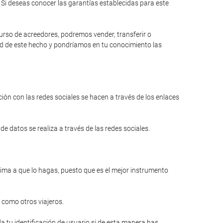
Si deseas conocer las garantías establecidas para este
curso de acreedores, podremos vender, transferir o
dad de este hecho y pondríamos en tu conocimiento las
ión con las redes sociales se hacen a través de los enlaces
e datos se realiza a través de las redes sociales.
anima a que lo hagas, puesto que es el mejor instrumento
 como otros viajeros.
a tu identificación de usuario si de esta manera has